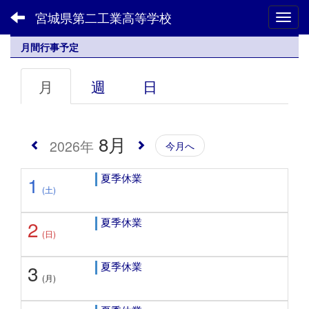
宮城県第二工業高等学校
Toggl
月間行事予定
月
週
日
8月
2026年
今月へ
夏季休業
1
(土)
夏季休業
2
(日)
夏季休業
3
(月)