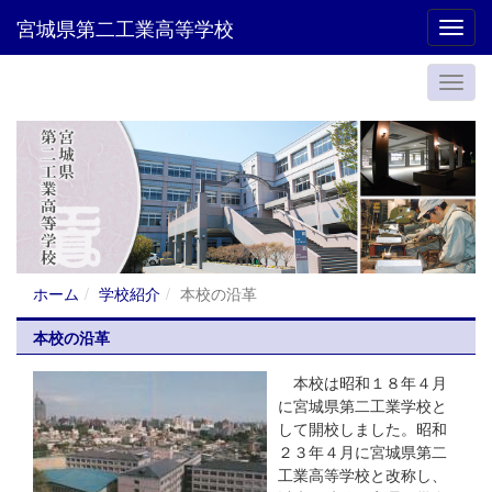
宮城県第二工業高等学校
Toggl
ホーム
学校紹介
本校の沿革
本校の沿革
本校は昭和１８年４月
に宮城県第二工業学校と
して開校しました。昭和
２３年４月に宮城県第二
工業高等学校と改称し、