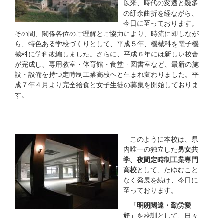
以来、時代の変遷と幾多
の紆余曲折を経ながら、
今日に至っております。
その間、関係各位のご理解とご協力により、時流に即しなが
ら、特色ある学校づくりとして、平成５年、機械科を電子機
械科に学科改編しました。さらに、平成６年には新しい校舎
が完成し、専用教室・体育館・食堂・図書室など、最新の施
設・設備を持つ定時制工業高校へと生まれ変わりました。平
成７年４月より完全給食と女子生徒の募集を開始しておりま
す。
このように本校は、県
内唯一の独立した
男女共
学、夜間定時制工業専門
高校
として、たゆむこと
なく発展を続け、今日に
至っております。
「明朗闊達・勤労愛
好」
を校訓として、日々