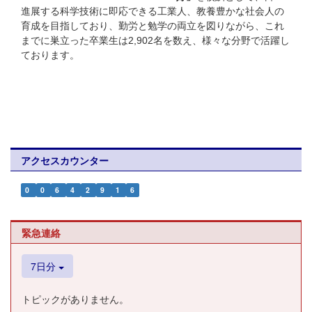
進展する科学技術に即応できる工業人、教養豊かな社会人の
育成を目指しており、勤労と勉学の両立を図りながら、これ
までに巣立った卒業生は2,902名を数え、様々な分野で活躍し
ております。
アクセスカウンター
0
0
6
4
2
9
1
6
緊急連絡
7日分
トピックがありません。