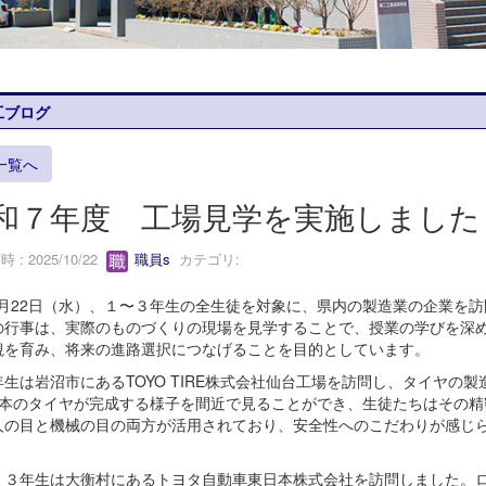
工ブログ
一覧へ
和７年度 工場見学を実施しました
 : 2025/10/22
職員s
カテゴリ:
月22日（水）、１〜３年生の全生徒を対象に、県内の製造業の企業を訪
行事は、実際のものづくりの現場を見学することで、授業の学びを深め
観を育み、将来の進路選択につなげることを目的としています。
生は岩沼市にあるTOYO TIRE株式会社仙台工場を訪問し、タイヤの
1本のタイヤが完成する様子を間近で見ることができ、生徒たちはその精
人の目と機械の目の両方が活用されており、安全性へのこだわりが感じ
３年生は大衡村にあるトヨタ自動車東日本株式会社を訪問しました。ロ