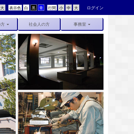
ログイン
表示色
行間
の方
社会人の方
事務室