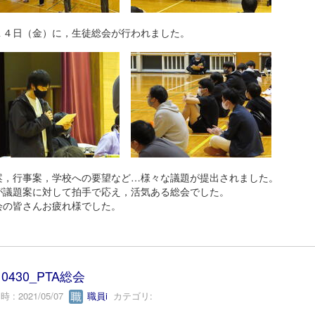
１４日（金）に，生徒総会が行われました。
案，行事案，学校への要望など…様々な議題が提出されました。
が議題案に対して拍手で応え，活気ある総会でした。
会の皆さんお疲れ様でした。
10430_PTA総会
 : 2021/05/07
職員i
カテゴリ: