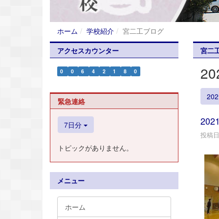
ホーム
学校紹介
宮二工ブログ
アクセスカウンター
宮二
2
0
0
6
4
2
1
8
0
20
緊急連絡
202
7日分
投稿日時
トピックがありません。
メニュー
ホーム