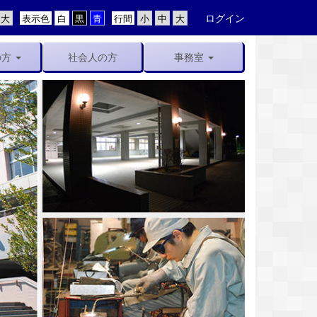
ログイン
表示色
行間
の方
社会人の方
事務室