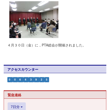
４月３０日（金）に，PTA総会が開催されました。
アクセスカウンター
0
0
6
4
3
9
2
5
緊急連絡
7日分