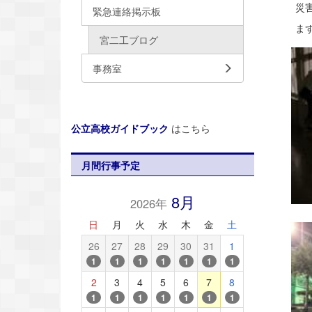
災害
緊急連絡掲示板
まず
宮二工ブログ
事務室
公立高校ガイドブック
はこちら
月間行事予定
8月
2026年
日
月
火
水
木
金
土
26
27
28
29
30
31
1
1
1
1
1
1
1
1
2
3
4
5
6
7
8
1
1
1
1
1
1
1