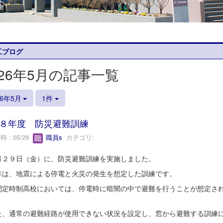
工ブログ
026年5月の記事一覧
26年5月
1件
８年度 防災避難訓練
 : 05/29
職員s
カテゴリ:
２９日（金）に、防災避難訓練を実施しました。
は、地震による停電と火災の発生を想定した訓練です。
定時制高校においては、停電時に暗闇の中で避難を行うことが想定され
、通常の避難経路が使用できない状況を設定し、窓から避難する訓練