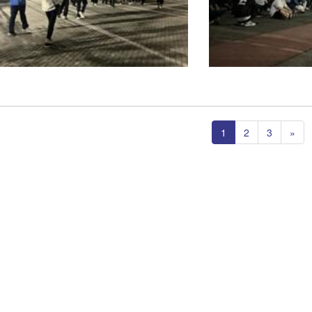
1
2
3
»