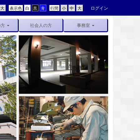
ログイン
表示色
行間
の方
社会人の方
事務室